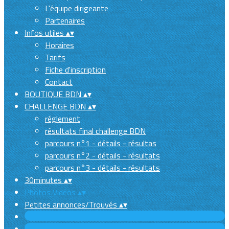
L'équipe dirigeante
Partenaires
Infos utiles
▴
▾
Horaires
Tarifs
Fiche d'inscription
Contact
BOUTIQUE BDN
▴
▾
CHALLENGE BDN
▴
▾
réglement
résultats final challenge BDN
parcours n°1 - détails - résultas
parcours n°2 - détails - résultats
parcours n°3 - détails - résultats
30minutes
▴
▾
Photos Vidéos
▴
▾
Petites annonces/Trouvés
▴
▾