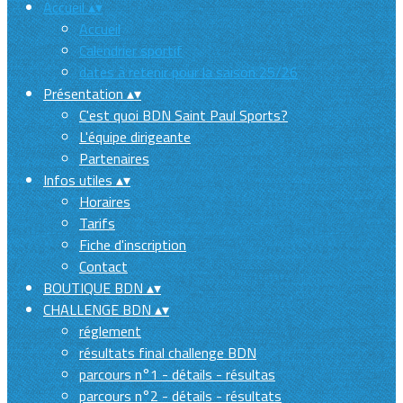
Accueil
▴
▾
Accueil
Calendrier sportif
dates à retenir pour la saison 25/26
Présentation
▴
▾
C'est quoi BDN Saint Paul Sports?
L'équipe dirigeante
Partenaires
Infos utiles
▴
▾
Horaires
Tarifs
Fiche d'inscription
Contact
BOUTIQUE BDN
▴
▾
CHALLENGE BDN
▴
▾
réglement
résultats final challenge BDN
parcours n°1 - détails - résultas
parcours n°2 - détails - résultats